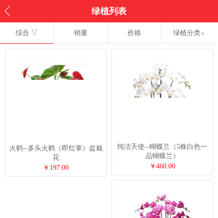
绿植列表
综合 ▽
销量
价格
绿植分类
纯洁天使--蝴蝶兰（5株白色一
火鹤--多头火鹤（即红掌）盆栽
品蝴蝶兰）
花
￥460.00
￥197.00