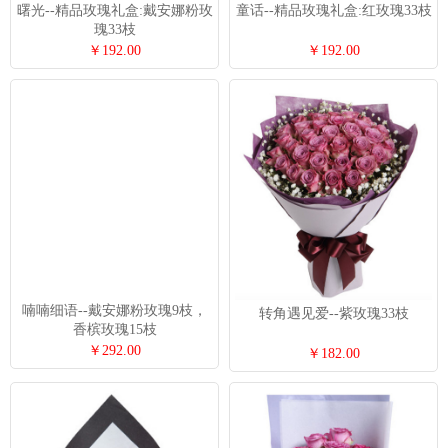
曙光--精品玫瑰礼盒:戴安娜粉玫
童话--精品玫瑰礼盒:红玫瑰33枝
瑰33枝
￥192.00
￥192.00
喃喃细语--戴安娜粉玫瑰9枝，
转角遇见爱--紫玫瑰33枝
香槟玫瑰15枝
￥292.00
￥182.00