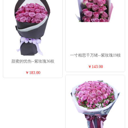
一寸相思千万绪--紫玫瑰19枝
甜蜜的忧伤--紫玫瑰36枝
￥143.00
￥183.00