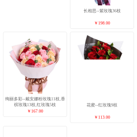
长相思--紫玫瑰36枝
￥198.00
绚丽多彩--戴安娜粉玫瑰11枝,香
槟玫瑰13枝,红玫瑰5枝
花蜜--红玫瑰9枝
￥167.00
￥113.00