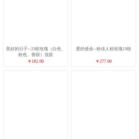
美好的日子--33枝玫瑰（白色、
爱的使命--粉佳人粉玫瑰19枝
粉色、香槟）混搭
￥182.00
￥277.00