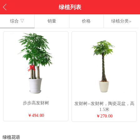
绿植列表
综合 ▽
销量
价格
绿植分类
步步高发财树
发财树--发财树，陶瓷花盆，高
1.5米
￥494.00
￥270.00
绿植花语