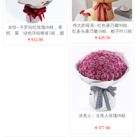
伟大的母亲--红色康乃馨99枝、
永恒--卡罗拉红玫瑰99枝，香
红多头康乃馨10枝、栀子叶15枝
槟、紫、绿色洋桔梗各5枝，腊
￥428.50
梅5枝、叶上花5枝
￥912.00
冰美人-- 冷美人玫瑰99枝
￥377.00