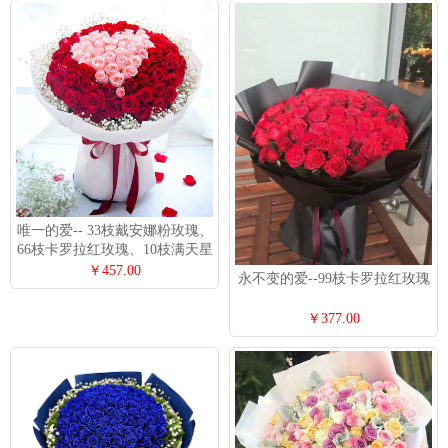
唯一的爱-- 33枝戴安娜粉玫瑰、
66枝卡罗拉红玫瑰、10枝满天星
￥457.00
永不变的爱--99枝卡罗拉红玫瑰
￥377.00