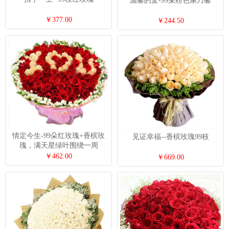
温馨的爱-99朵粉色康乃馨
￥377.00
￥244.50
情定今生-99朵红玫瑰+香槟玫
见证幸福--香槟玫瑰99枝
瑰，满天星绿叶围绕一周
￥462.00
￥669.00