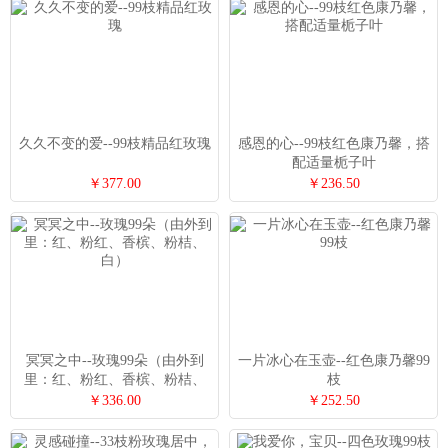
久久不变的爱--99枝精品红玫瑰
感恩的心--99枝红色康乃馨，搭
配适量栀子叶
￥377.00
￥236.50
冥冥之中--玫瑰99朵（由外到
一片冰心在玉壶--红色康乃馨99
里：红、粉红、香槟、粉桔、
枝
白）
￥336.00
￥252.50