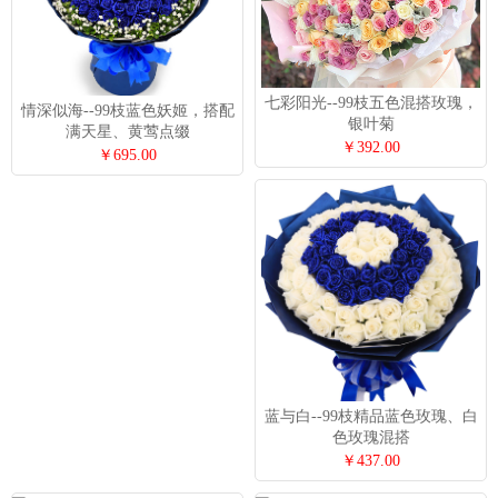
七彩阳光--99枝五色混搭玫瑰，
情深似海--99枝蓝色妖姬，搭配
银叶菊
满天星、黄莺点缀
￥392.00
￥695.00
蓝与白--99枝精品蓝色玫瑰、白
色玫瑰混搭
￥437.00