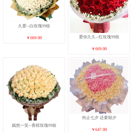
久爱--白玫瑰99枝
爱你久久--红玫瑰99枝
￥669.00
￥669.00
何止七夕 还要朝夕
嫣然一笑--香槟玫瑰99枝
￥647.00