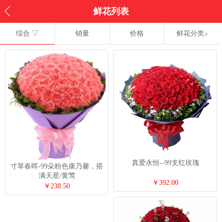
鲜花列表
综合 ▽
销量
价格
鲜花分类
真爱永恒--99支红玫瑰
寸草春晖-99朵粉色康乃馨，搭
满天星/黄莺
￥392.00
￥238.50