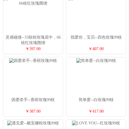
灵感碰撞--33枝粉玫瑰居中，66
我爱你，宝贝--四色玫瑰99枝
枝红玫瑰围绕
￥397.00
￥407.00
因爱牵手--香槟玫瑰99枝
简单爱--白玫瑰99枝
￥387.00
￥417.00